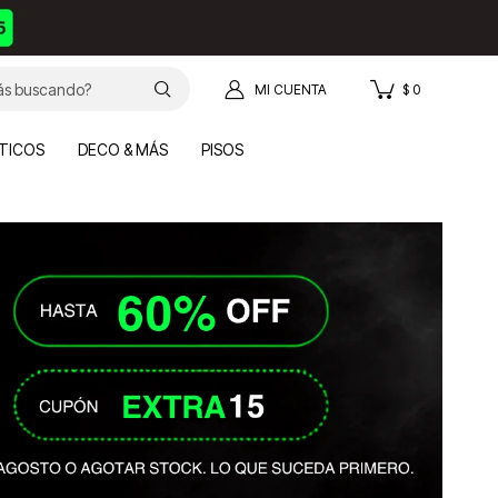
$
0
TICOS
DECO & MÁS
PISOS