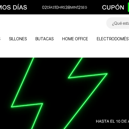
02
10
38
11
S
SILLONES
BUTACAS
HOME OFFICE
ELECTRODOMÉS