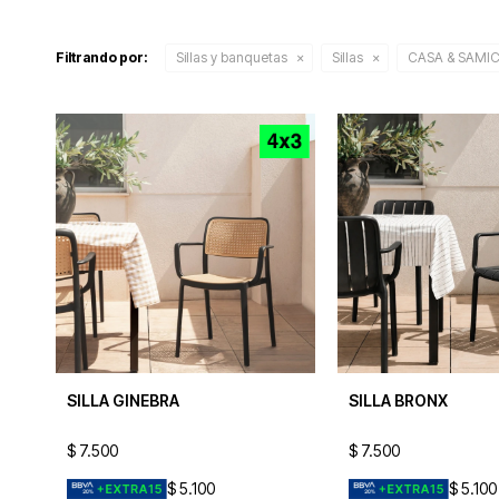
Filtrando por:
Sillas y banquetas
Sillas
CASA & SAMI
SILLA GINEBRA
SILLA BRONX
$
7.500
$
7.500
$
5.100
$
5.100