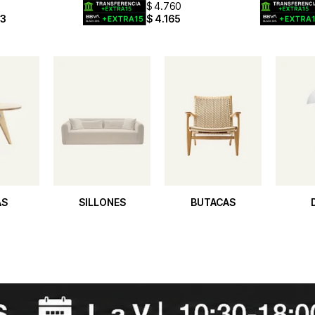
$
4.760
63
$
4.165
AS
SILLONES
BUTACAS