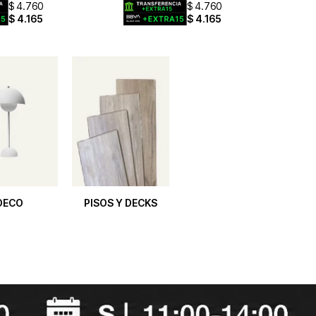
$
4.760
$
4.760
$
4.165
$
4.165
DECO
PISOS Y DECKS