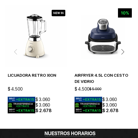
LICUADORA RETRO XION
AIRFRYER 4.5L CON CESTO
DE VIDRIO
$
4.500
$
4.500
$
5.000
$
3.060
$
3.060
$
3.060
$
3.060
$
2.678
$
2.678