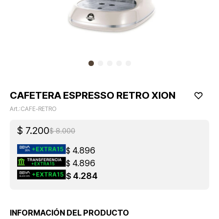
CAFETERA ESPRESSO RETRO XION
CAFE-RETRO
$
7.200
$
8.000
4.896
$
4.896
$
4.284
$
INFORMACIÓN DEL PRODUCTO