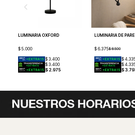
LUMINARIA OXFORD
LUMINARIA DE PAR
$
5.000
$
6.375
$
8.500
$
3.400
$
4.33
$
3.400
$
4.33
$
2.975
$
3.79