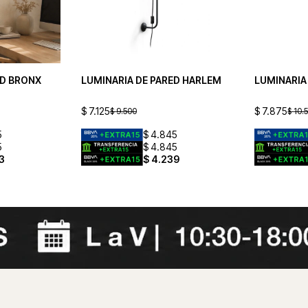
ED BRONX
LUMINARIA DE PARED HARLEM
LUMINARI
$
7.125
$
7.875
$
9.500
$
10.
5
$
4.845
5
$
4.845
3
$
4.239