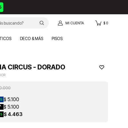
$
0
TICOS
DECO & MÁS
PISOS
IA CIRCUS - DORADO
DOR
0.000
5.100
$
5.100
$
4.463
$