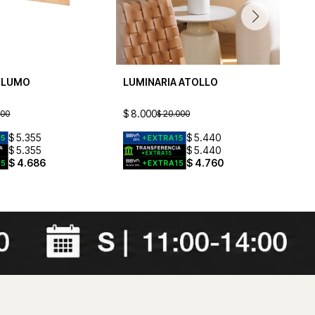
A LUMO
LUMINARIA ATOLLO
LU
$
8.000
$
8
500
$
20.000
$
5.355
$
5.440
$
5.355
$
5.440
$
4.686
$
4.760