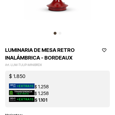
LUMINARIA DE MESA RETRO
INALÁMBRICA - BORDEAUX
LUM-TULIP-MINIBRDX
$
1.850
1.258
$
1.258
$
1.101
$