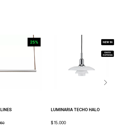
 LINES
LUMINARIA TECHO HALO
LU
$
15.000
$
2
350