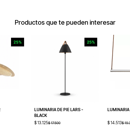
Productos que te pueden interesar
R
LUMINARIA DE PIE LARS -
LUMINARIA
BLACK
$
13.125
$
14.513
$
17.500
$
19.