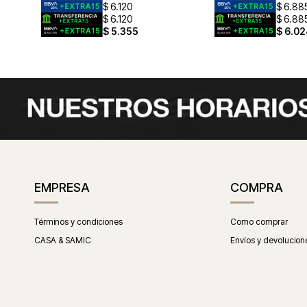
$
6.120
$
6.88
$
6.120
$
6.88
$
5.355
$
6.02
EMPRESA
COMPRA
Términos y condiciones
Como comprar
CASA & SAMIC
Envíos y devolucion