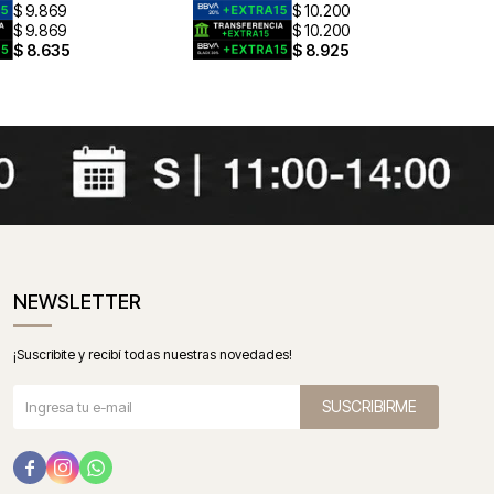
$
9.869
$
10.200
$
9.869
$
10.200
$
8.635
$
8.925
NEWSLETTER
¡Suscribite y recibí todas nuestras novedades!
SUSCRIBIRME


