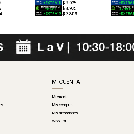
5
$
8.925
5
$
8.925
4
$
7.809
MI CUENTA
Mi cuenta
es
Mis compras
Mis direcciones
Wish List