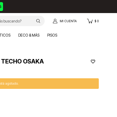
$
0
TICOS
DECO & MÁS
PISOS
A TECHO OSAKA
está agotado.