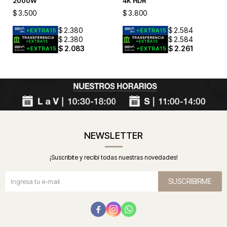
2000W
4K HDR
$
3.500
$
3.800
$
2.380
$
2.584
$
2.380
$
2.584
$
2.083
$
2.261
NEWSLETTER
¡Suscribite y recibí todas nuestras novedades!
SUSCRIBIRME


