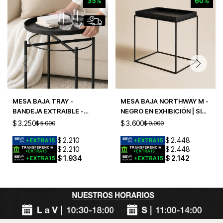
MESA BAJA TRAY -
MESA BAJA NORTHWAY M -
BANDEJA EXTRAIBLE -
NEGRO EN EXHIBICIÓN | SIN
CHICA - NEGRO
CAMBIO
$
3.250
$
3.600
$
5.000
$
9.000
$
2.210
$
2.448
$
2.210
$
2.448
$
1.934
$
2.142