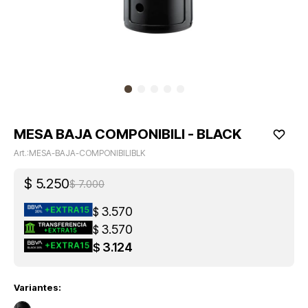
MESA BAJA COMPONIBILI - BLACK
MESA-BAJA-COMPONIBILIBLK
$
5.250
$
7.000
3.570
$
3.570
$
3.124
$
Variantes: