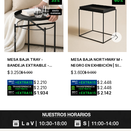
MESA BAJA TRAY -
MESA BAJA NORTHWAY M -
BANDEJA EXTRAIBLE -
NEGRO EN EXHIBICIÓN | SIN
CHICA - NEGRO
CAMBIO
$
3.250
$
3.600
$
5.000
$
9.000
$
2.210
$
2.448
$
2.210
$
2.448
$
1.934
$
2.142