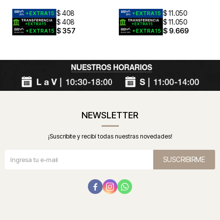
$
408
$
11.050
$
408
$
11.050
$
357
$
9.669
NEWSLETTER
¡Suscribite y recibí todas nuestras novedades!
SUSCRIBIRME


