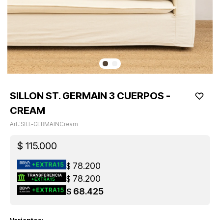
SILLON ST. GERMAIN 3 CUERPOS -
CREAM
SILL-GERMAINCream
$
115.000
78.200
$
78.200
$
68.425
$