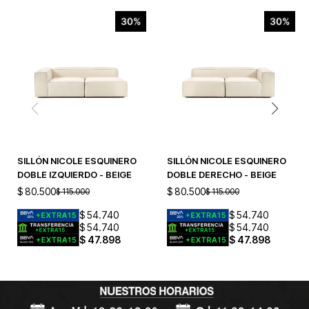
SILLÓN NICOLE ESQUINERO
SILLÓN NICOLE ESQUINERO
DOBLE IZQUIERDO - BEIGE
DOBLE DERECHO - BEIGE
$
80.500
$
80.500
$
115.000
$
115.000
$
54.740
$
54.740
$
54.740
$
54.740
$
47.898
$
47.898