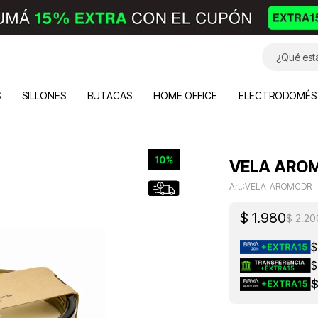
S
SILLONES
BUTACAS
HOME OFFICE
ELECTRODOMÉS
VELA AROM
VELA-AROMCDR
$
1.980
$
2.20
$
$