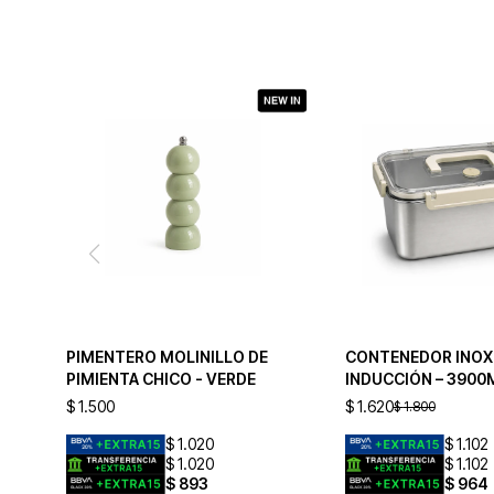
PIMENTERO MOLINILLO DE
CONTENEDOR INOX
PIMIENTA CHICO - VERDE
INDUCCIÓN – 3900
$
1.500
$
1.620
$
1.800
$
1.020
$
1.102
$
1.020
$
1.102
$
893
$
964