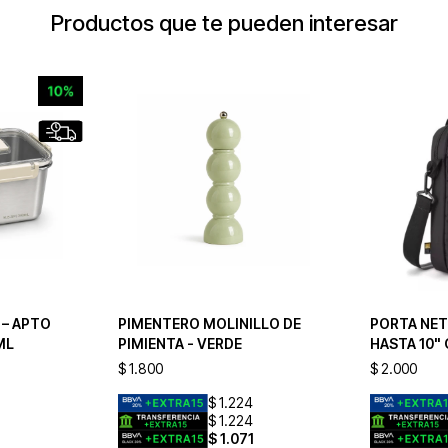
Productos que te pueden interesar
 – APTO
PIMENTERO MOLINILLO DE
PORTA NE
ML
PIMIENTA - VERDE
HASTA 10"
$
1.800
$
2.000
$
1.224
$
1.224
$
1.071