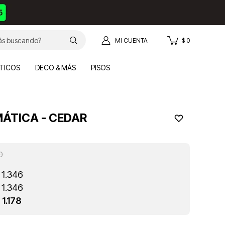
$
0
TICOS
DECO & MÁS
PISOS
ÁTICA - CEDAR
0
1.346
1.346
1.178
$