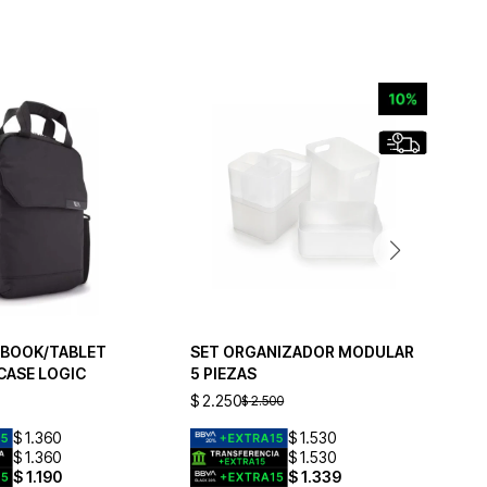
TBOOK/TABLET
SET ORGANIZADOR MODULAR
DI
 CASE LOGIC
5 PIEZAS
LO
$
2.250
$
2
$
2.500
$
1.360
$
1.530
$
1.360
$
1.530
$
1.190
$
1.339