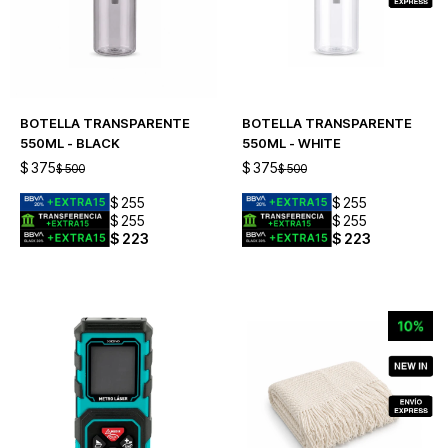
BOTELLA TRANSPARENTE
BOTELLA TRANSPARENTE
550ML - BLACK
550ML - WHITE
$
375
$
375
$
500
$
500
$
255
$
255
$
255
$
255
$
223
$
223