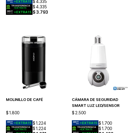
$
4.335
$
4.335
$
3.793
MOLINILLO DE CAFÉ
CÁMARA DE SEGURIDAD
SMART LUZ LED/SENSOR
$
1.800
$
2.500
$
1.224
$
1.700
$
1.224
$
1.700