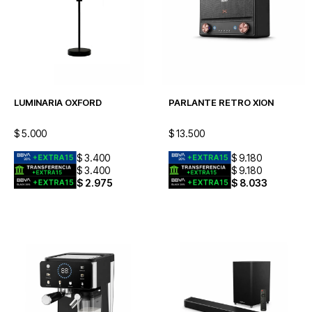
LUMINARIA OXFORD
PARLANTE RETRO XION
$
5.000
$
13.500
$
3.400
$
9.180
$
3.400
$
9.180
$
2.975
$
8.033