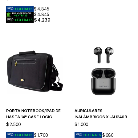
$
4.845
$
4.845
$
4.239
PORTA NOTEBOOK/IPAD DE
AURICULARES
HASTA 14" CASE LOGIC
INALÁMBRICOS XI-AU240BT
- BLACK
$
2.500
$
1.000
$
1.700
$
680