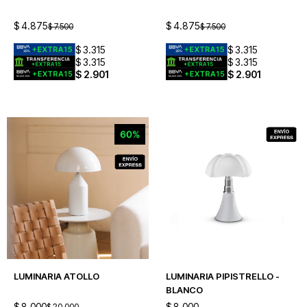
$
4.875
$
4.875
$
7.500
$
7.500
$
3.315
$
3.315
$
3.315
$
3.315
$
2.901
$
2.901
LUMINARIA ATOLLO
LUMINARIA PIPISTRELLO -
BLANCO
$
8.000
$
8.000
$
20.000