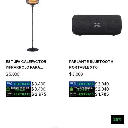
ESTUFA CALEFACTOR
PARLANTE BLUETOOTH
INFRARROJO PARA
PORTABLE XT6
EXTERIOR
$
5.000
$
3.000
$
3.400
$
2.040
$
3.400
$
2.040
$
2.975
$
1.785