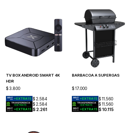
TV BOX ANDROID SMART 4K
BARBACOA A SUPERGAS
HDR
$
3.800
$
17.000
$
2.584
$
11.560
$
2.584
$
11.560
$
2.261
$
10.115