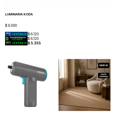
LUMINARIA KODA
$
9.000
$
6.120
$
6.120
$
5.355