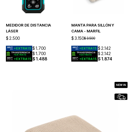
MEDIDOR DE DISTANCIA
MANTA PARA SILLÓN Y
LÁSER
CAMA - MARFIL
$
2.500
$
3.150
$
3.500
$
1.700
$
2.142
$
1.700
$
2.142
$
1.488
$
1.874