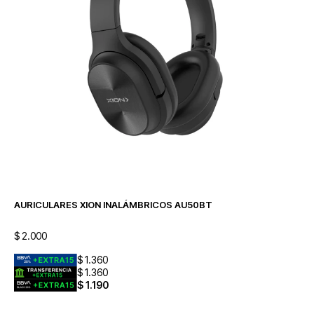
AURICULARES XION INALÁMBRICOS AU50BT
$
2.000
$
1.360
$
1.360
$
1.190