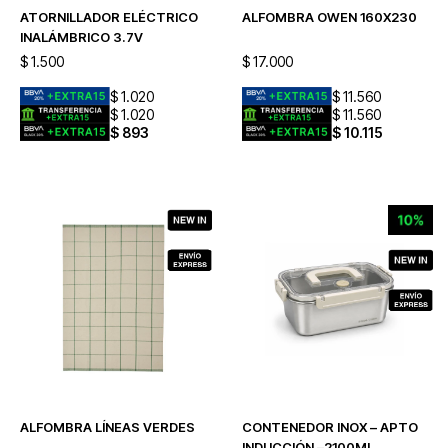
ATORNILLADOR ELÉCTRICO
ALFOMBRA OWEN 160X230
INALÁMBRICO 3.7V
$
1.500
$
17.000
$
1.020
$
11.560
$
1.020
$
11.560
$
893
$
10.115
ALFOMBRA LÍNEAS VERDES
CONTENEDOR INOX – APTO
INDUCCIÓN –2100ML