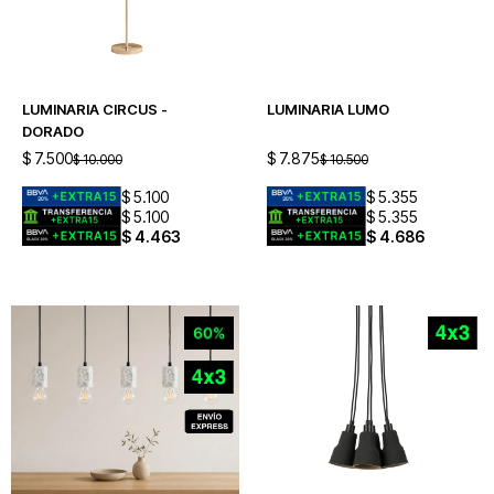
LUMINARIA CIRCUS -
LUMINARIA LUMO
DORADO
$
7.500
$
7.875
$
10.000
$
10.500
$
5.100
$
5.355
$
5.100
$
5.355
$
4.463
$
4.686