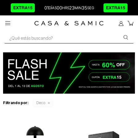
01
00
23
34

Filtrando por:
Deco