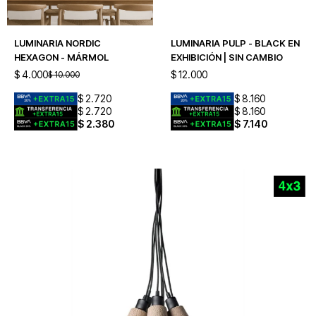
LUMINARIA NORDIC
LUMINARIA PULP - BLACK EN
HEXAGON - MÁRMOL
EXHIBICIÓN | SIN CAMBIO
$
4.000
$
12.000
$
10.000
$
2.720
$
8.160
$
2.720
$
8.160
$
2.380
$
7.140