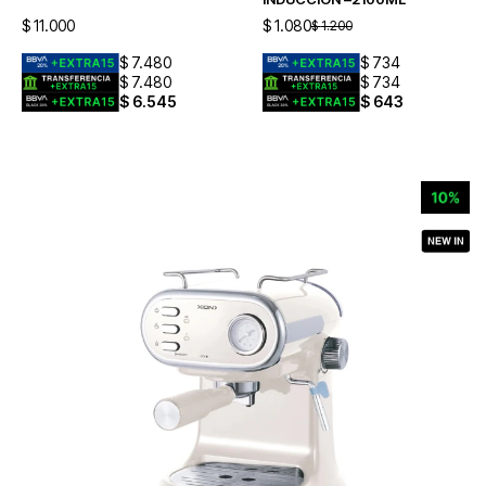
$
11.000
$
1.080
$
1.200
$
7.480
$
734
$
7.480
$
734
$
6.545
$
643