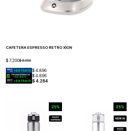
CAFETERA ESPRESSO RETRO XION
$
7.200
$
8.000
$
4.896
$
4.896
$
4.284