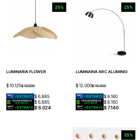
LUMINARIA FLOWER
LUMINARIA ARC ALUMINIO
$
10.125
$
12.000
$
13.500
$
16.000
$
6.885
$
8.160
$
6.885
$
8.160
$
6.024
$
7.140