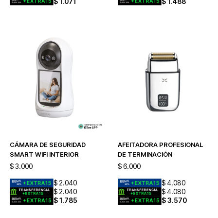
$
1.071
$
1.488
CÁMARA DE SEGURIDAD
AFEITADORA PROFESIONAL
SMART WIFI INTERIOR
DE TERMINACIÓN
$
3.000
$
6.000
$
2.040
$
4.080
$
2.040
$
4.080
$
1.785
$
3.570