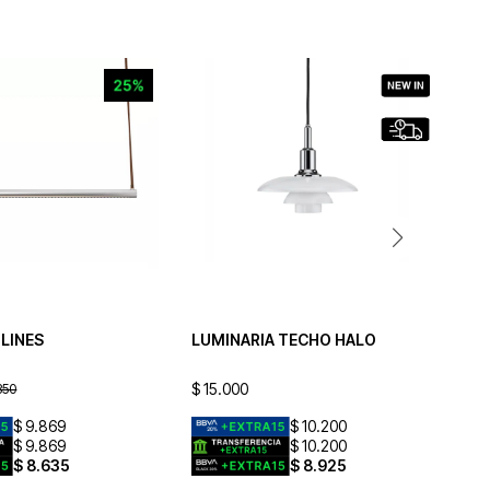
 LINES
LUMINARIA TECHO HALO
LU
$
15.000
$
2
350
$
9.869
$
10.200
$
9.869
$
10.200
$
8.635
$
8.925