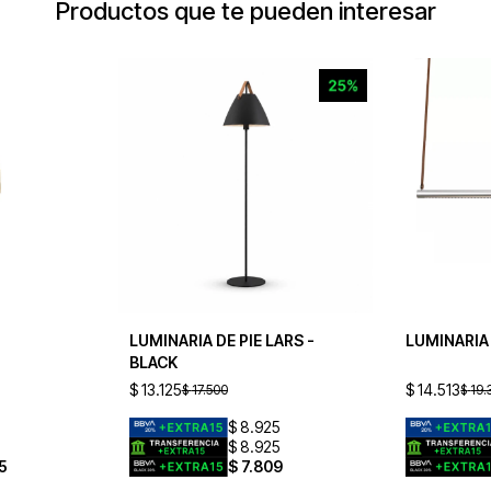
Productos que te pueden interesar
LUMINARIA DE PIE LARS -
LUMINARIA
BLACK
$
13.125
$
14.513
$
17.500
$
19.
$
8.925
$
8.925
5
$
7.809