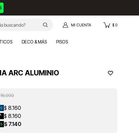
$
0
TICOS
DECO & MÁS
PISOS
IA ARC ALUMINIO
16.000
8.160
$
8.160
$
7.140
$