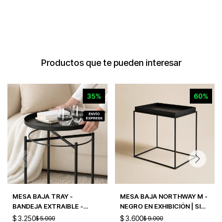
Productos que te pueden interesar
MESA BAJA TRAY -
MESA BAJA NORTHWAY M -
BANDEJA EXTRAIBLE -
NEGRO EN EXHIBICIÓN | SIN
CHICA - NEGRO
CAMBIO
$
3.250
$
3.600
$
5.000
$
9.000