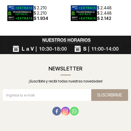
$
2.210
$
2.448
$
2.210
$
2.448
$
1.934
$
2.142
NEWSLETTER
¡Suscribite y recibí todas nuestras novedades!
SUSCRIBIRME


