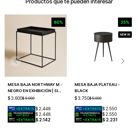
Productos que te pueden interesar
MESA BAJA NORTHWAY M -
MESA BAJA PLATEAU -
NEGRO EN EXHIBICIÓN | SIN
BLACK
CAMBIO
$
3.600
$
3.750
$
9.000
$
5.000
$
2.448
$
2.550
$
2.448
$
2.550
$
2.142
$
2.231