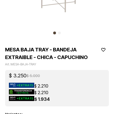
MESA BAJA TRAY - BANDEJA
EXTRAIBLE - CHICA - CAPUCHINO
MESA-BAJA-TRAY
$
3.250
$
5.000
2.210
$
2.210
$
1.934
$