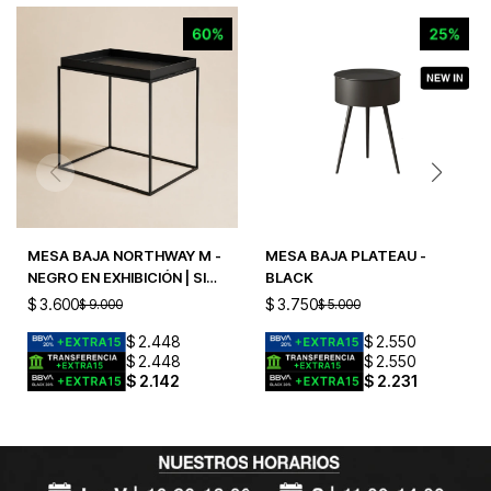
MESA BAJA NORTHWAY M -
MESA BAJA PLATEAU -
NEGRO EN EXHIBICIÓN | SIN
BLACK
CAMBIO
$
3.600
$
3.750
$
9.000
$
5.000
$
2.448
$
2.550
$
2.448
$
2.550
$
2.142
$
2.231