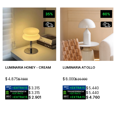
LUMINARIA HONEY - CREAM
LUMINARIA ATOLLO
$
4.875
$
8.000
$
7.500
$
20.000
$
3.315
$
5.440
$
3.315
$
5.440
$
2.901
$
4.760