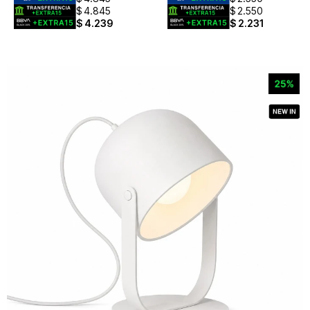
$
4.845
$
2.550
$
4.239
$
2.231