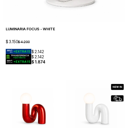
LUMINARIA FOCUS - WHITE
$
3.150
$
4.200
$
2.142
$
2.142
$
1.874