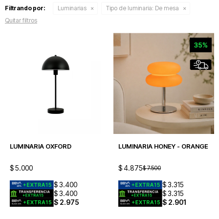
Filtrando por:
Luminarias
Tipo de luminaria:
De mesa
Quitar filtros
LUMINARIA OXFORD
LUMINARIA HONEY - ORANGE
$
5.000
$
4.875
$
7.500
$
3.400
$
3.315
$
3.400
$
3.315
$
2.975
$
2.901