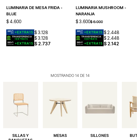
LUMINARIA DE MESA FRIDA -
LUMINARIA MUSHROOM -
BLUE
NARANJA
$
4.600
$
3.600
$
6.000
$
3.128
$
2.448
$
3.128
$
2.448
$
2.737
$
2.142
MOSTRANDO
14
DE
14
SILLAS Y
MESAS
SILLONES
BUT