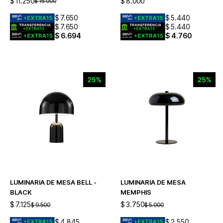
$
11.250
$
8.000
$
15.000
$
7.650
$
5.440
$
7.650
$
5.440
$
6.694
$
4.760
LUMINARIA DE MESA BELL -
LUMINARIA DE MESA
BLACK
MEMPHIS
$
7.125
$
3.750
$
9.500
$
5.000
$
4.845
$
2.550